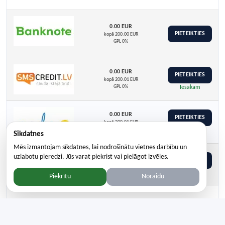
0.00 EUR
PIETEIKTIES
kopā 200.00 EUR
GPL 0%
0.00 EUR
PIETEIKTIES
kopā 200.01 EUR
GPL 0%
Iesakam
0.00 EUR
PIETEIKTIES
kopā 200.01 EUR
GPL 0%
Iesakam
Sīkdatnes
Mēs izmantojam sīkdatnes, lai nodrošinātu vietnes darbību un
uzlabotu pieredzi. Jūs varat piekrist vai pielāgot izvēles.
12.58 EUR
PIETEIKTIES
kopā 212.59 EUR
GPL 110%
Iesakam
Piekrītu
Noraidu
Cenas ņemtas no oficiālajām aizdevēju mājas lapām. Cenas var
atšķirties no reālajām cenām. Drīzumā tiks pievienoti vēl citi
kredītdevēji.