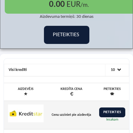
0.00
EUR
/m.
Aizdevuma termiņš:
30
dienas
PIETEIKTIES
Visi kredīti
10
AIZDEVĒJS
KREDĪTA CENA
PIETEIKTIES
PIETEIKTIES
Cenu uzziniet pie aizdevēja
Iesakam