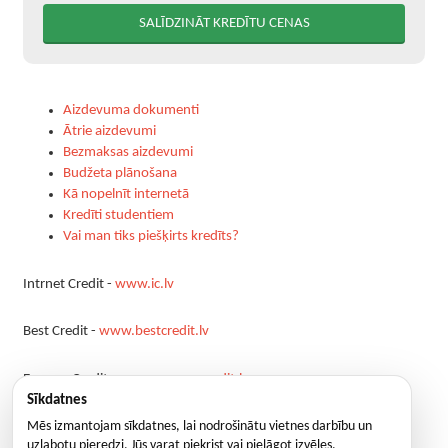
10
15
20
25
Aizdevuma dokumenti
Ātrie aizdevumi
30
Bezmaksas aizdevumi
45
Budžeta plānošana
Kā nopelnīt internetā
60
Kredīti studentiem
90
Vai man tiks piešķirts kredīts?
120
Intrnet Credit -
www.ic.lv
180
360
Best Credit -
www.bestcredit.lv
Express Credit -
www.expresscredit.lv
Sīkdatnes
Open Credit -
Mēs izmantojam sīkdatnes, lai nodrošinātu vietnes darbību un
www.opencredit.lv
uzlabotu pieredzi. Jūs varat piekrist vai pielāgot izvēles.