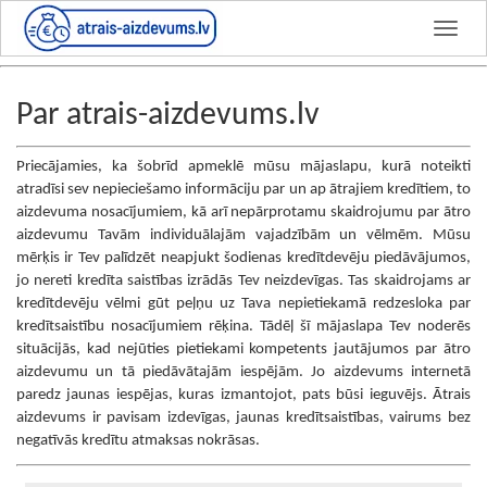
Par atrais-aizdevums.lv
Priecājamies, ka šobrīd apmeklē mūsu mājaslapu, kurā noteikti
atradīsi sev nepieciešamo informāciju par un ap ātrajiem kredītiem, to
aizdevuma nosacījumiem, kā arī nepārprotamu skaidrojumu par ātro
aizdevumu Tavām individuālajām vajadzībām un vēlmēm. Mūsu
mērķis ir Tev palīdzēt neapjukt šodienas kredītdevēju piedāvājumos,
jo nereti kredīta saistības izrādās Tev neizdevīgas. Tas skaidrojams ar
kredītdevēju vēlmi gūt peļņu uz Tava nepietiekamā redzesloka par
kredītsaistību nosacījumiem rēķina. Tādēļ šī mājaslapa Tev noderēs
situācijās, kad nejūties pietiekami kompetents jautājumos par ātro
aizdevumu un tā piedāvātajām iespējām. Jo aizdevums internetā
paredz jaunas iespējas, kuras izmantojot, pats būsi ieguvējs. Ātrais
aizdevums ir pavisam izdevīgas, jaunas kredītsaistības, vairums bez
negatīvās kredītu atmaksas nokrāsas.